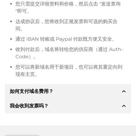
您只需提交详细资料和价格，然后点击 "发送查询
"即可。
达成协议后，您将收到正规发票和可选的购买合
同。
通过 IBAN 转账或 Paypal 付款既方便又安全。
收到付款后，域名将转给您的供应商（通过 Auth-
Code）。
您可以将新域名用于新项目，也可以将其重定向到
现有主页。
expand_less
如何支付域名费用？
expand_less
我会收到发票吗？
达成协议后，房东将通知您付款细节。房主随后会向您
提供 SEPA 银行的详细信息，如果需要，还可以提供
Paypal 或其他付款方式。
是的，卖方会向您寄送正规发票。如果购买价格较高，
您还会根据要求收到一份额外的购买合同。
转账时请务必注明域名和发票号码。