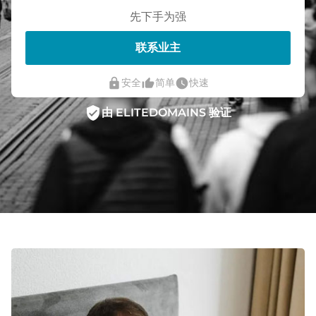
先下手为强
联系业主
lock
thumb_up_alt
watch_later
安全
简单
快速
verified_user
由 ELITEDOMAINS 验证